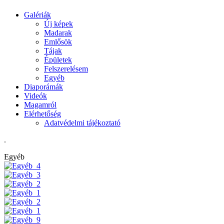
Galériák
Új képek
Madarak
Emlősök
Tájak
Épületek
Felszerelésem
Egyéb
Diaporámák
Videók
Magamról
Elérhetőség
Adatvédelmi tájékoztató
.
Egyéb