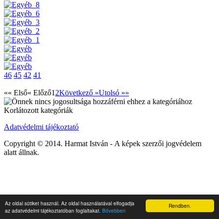
46
45
42
41
«« Első
« Előző
1
2
Következő »
Utolsó »»
Korlátozott kategóriák
Adatvédelmi tájékoztató
Copyright © 2014. Harmat István - A képek szerzői jogvédelem
alatt állnak.
Az oldal sütiket használ. Az oldal használatával elfogadja
Rendben.
az adatvédelmi tájékoztatóban foglaltakat.
Bővebben